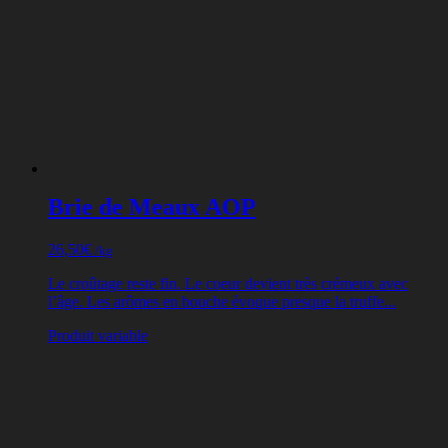
Brie de Meaux AOP
26,50
€
/kg
Le croûtage reste fin. Le coeur devient très crémeux avec
l’âge. Les arômes en bouche évoque presque la truffe...
Produit variable