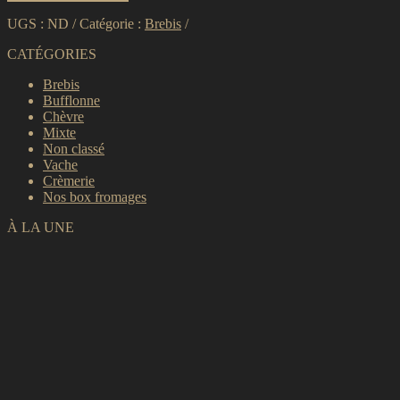
UGS :
ND
Catégorie :
Brebis
CATÉGORIES
Brebis
Bufflonne
Chèvre
Mixte
Non classé
Vache
Crèmerie
Nos box fromages
À LA UNE