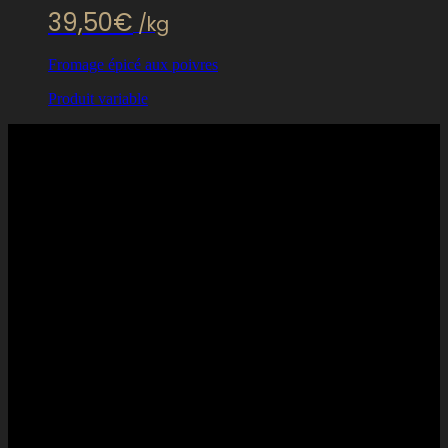
39,50
€
/kg
Fromage épicé aux poivres
Produit variable